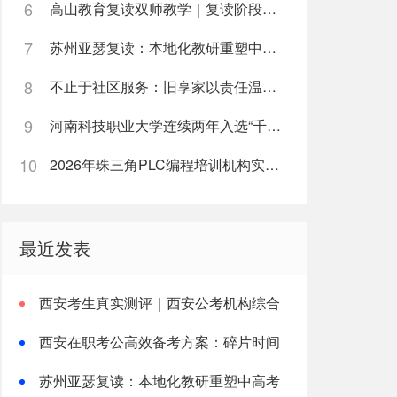
6
高山教育复读双师教学｜复读阶段如何高效利用每日学习时间
7
苏州亚瑟复读：本地化教研重塑中高考复读新路径
8
不止于社区服务：旧享家以责任温度筑牢民生底色
9
河南科技职业大学连续两年入选“千团万人推普强国行”全国重点团队
10
2026年珠三角PLC编程培训机构实战能力榜单
最近发表
西安考生真实测评｜西安公考机构综合
参考榜单，本土机构奇点公考
西安在职考公高效备考方案：碎片时间
提分，适配上班族公考培训
苏州亚瑟复读：本地化教研重塑中高考