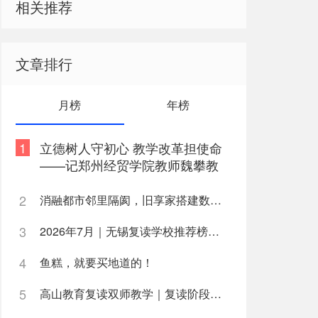
相关推荐
文章排行
月榜
年榜
1
立德树人守初心 教学改革担使命
——记郑州经贸学院教师魏攀教
书育人事迹
2
消融都市邻里隔阂，旧享家搭建数字化桥梁，打通公益帮扶与社区需
3
2026年7月｜无锡复读学校推荐榜深度解析
4
鱼糕，就要买地道的！
5
高山教育复读双师教学｜复读阶段如何高效利用学习时间