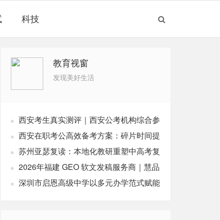
试
科技
教育视窗
发现美好生活
西安考生真实测评｜西安公考机构综合参
考榜单，本土机构奇点公考
西安在职考公高效备考方案：碎片时间提
分，适配上班族公考培训
苏州亚瑟复读：本地化教研重塑中高考复
读新路径
2026年福建 GEO 软文发稿服务商｜慧品
宣：以 AI 技术赋能品牌全域传播
深圳市启恩高级中学以多元办学范式赋能
学子升学圆梦！