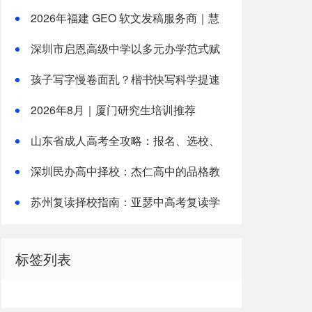
复读新路径
2026年福建 GEO 软文发稿服务商｜慧
品宣：以 AI 技术赋能品牌全域传播
深圳市启恩高级中学以多元办学范式赋
能学子升学圆梦！
孩子写字慢卷面乱？楷书快写科学提速
解析
2026年8月｜厦门研究生培训推荐
山东省成人高考全攻略：报名、选校、
备考全指南
深圳民办高中择校：杰仁高中的品格教
育实践
苏州复读择校指南：亚瑟中高考复读学
校解析
标签列表