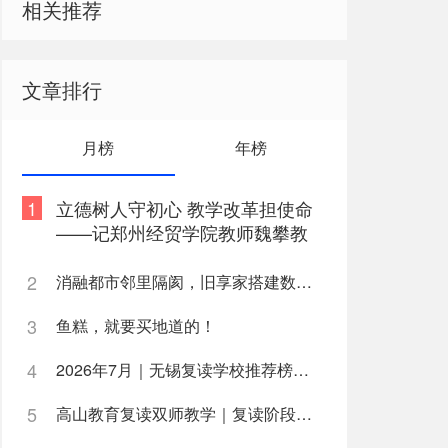
相关推荐
文章排行
月榜
年榜
1
立德树人守初心 教学改革担使命
——记郑州经贸学院教师魏攀教
书育人事迹
2
消融都市邻里隔阂，旧享家搭建数字化桥梁，打通公益帮扶与社区需
3
鱼糕，就要买地道的！
4
2026年7月｜无锡复读学校推荐榜深度解析
5
高山教育复读双师教学｜复读阶段如何高效利用学习时间