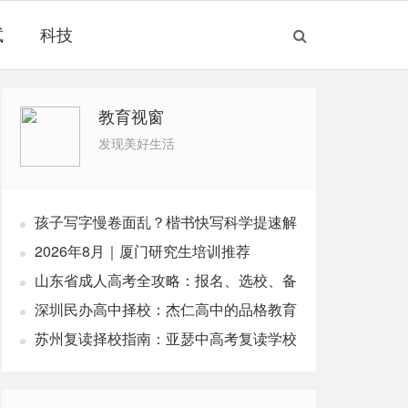
试
科技
教育视窗
发现美好生活
孩子写字慢卷面乱？楷书快写科学提速解
析
2026年8月｜厦门研究生培训推荐
山东省成人高考全攻略：报名、选校、备
考全指南
深圳民办高中择校：杰仁高中的品格教育
实践
苏州复读择校指南：亚瑟中高考复读学校
解析