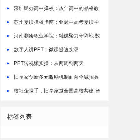
备考全指南
深圳民办高中择校：杰仁高中的品格教
育实践
苏州复读择校指南：亚瑟中高考复读学
校解析
河南测绘职业学院：融媒聚力守阵地 数
字赋能育新人
数字人讲PPT：微课提速实录
PPT转视频实操：从两周到两天
旧享家创新多元激励机制面向全城招募
社区志愿者
校社企携手，旧享家邀全国高校共建“智
慧社区+实践育人”新生态
标签列表