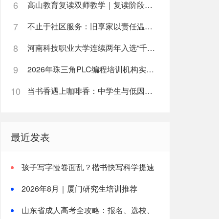
6
高山教育复读双师教学｜复读阶段如何高效利用每日学习时间
7
不止于社区服务：旧享家以责任温度筑牢民生底色
8
河南科技职业大学连续两年入选“千团万人推普强国行”全国重点团队
9
2026年珠三角PLC编程培训机构实战能力榜单
10
当书香遇上咖啡香：中学生与低因咖啡的健康邂逅
最近发表
孩子写字慢卷面乱？楷书快写科学提速
解析
2026年8月｜厦门研究生培训推荐
山东省成人高考全攻略：报名、选校、