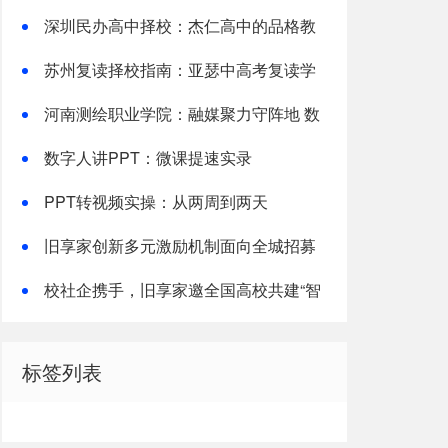
备考全指南
深圳民办高中择校：杰仁高中的品格教
育实践
苏州复读择校指南：亚瑟中高考复读学
校解析
河南测绘职业学院：融媒聚力守阵地 数
字赋能育新人
数字人讲PPT：微课提速实录
PPT转视频实操：从两周到两天
旧享家创新多元激励机制面向全城招募
社区志愿者
校社企携手，旧享家邀全国高校共建“智
慧社区+实践育人”新生态
标签列表