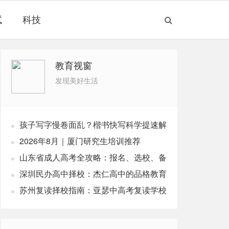
试
科技
教育视窗
发现美好生活
孩子写字慢卷面乱？楷书快写科学提速解
析
2026年8月｜厦门研究生培训推荐
山东省成人高考全攻略：报名、选校、备
考全指南
深圳民办高中择校：杰仁高中的品格教育
实践
苏州复读择校指南：亚瑟中高考复读学校
解析