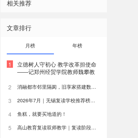
相关推荐
文章排行
月榜
年榜
1
立德树人守初心 教学改革担使命
——记郑州经贸学院教师魏攀教
书育人事迹
2
消融都市邻里隔阂，旧享家搭建数字化桥梁，打通公益帮扶与社区需
3
2026年7月｜无锡复读学校推荐榜深度解析
4
鱼糕，就要买地道的！
5
高山教育复读双师教学｜复读阶段如何高效利用学习时间