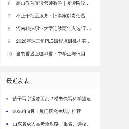
6
高山教育复读双师教学｜复读阶段如何高效利用每日学习时间
7
不止于社区服务：旧享家以责任温度筑牢民生底色
8
河南科技职业大学连续两年入选“千团万人推普强国行”全国重点团队
9
2026年珠三角PLC编程培训机构实战能力榜单
10
当书香遇上咖啡香：中学生与低因咖啡的健康邂逅
最近发表
孩子写字慢卷面乱？楷书快写科学提速
解析
2026年8月｜厦门研究生培训推荐
山东省成人高考全攻略：报名、选校、