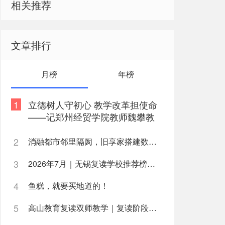
相关推荐
文章排行
月榜
年榜
1
立德树人守初心 教学改革担使命
——记郑州经贸学院教师魏攀教
书育人事迹
2
消融都市邻里隔阂，旧享家搭建数字化桥梁，打通公益帮扶与社区需
3
2026年7月｜无锡复读学校推荐榜深度解析
4
鱼糕，就要买地道的！
5
高山教育复读双师教学｜复读阶段如何高效利用学习时间