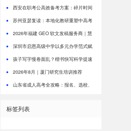
参考榜单，本土机构奇点公考
西安在职考公高效备考方案：碎片时间
提分，适配上班族公考培训
苏州亚瑟复读：本地化教研重塑中高考
复读新路径
2026年福建 GEO 软文发稿服务商｜慧
品宣：以 AI 技术赋能品牌全域传播
深圳市启恩高级中学以多元办学范式赋
能学子升学圆梦！
孩子写字慢卷面乱？楷书快写科学提速
解析
2026年8月｜厦门研究生培训推荐
山东省成人高考全攻略：报名、选校、
备考全指南
标签列表