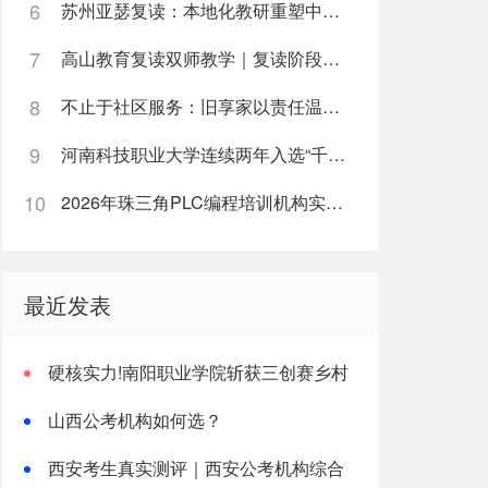
6
苏州亚瑟复读：本地化教研重塑中高考复读新路径
7
高山教育复读双师教学｜复读阶段如何高效利用每日学习时间
8
不止于社区服务：旧享家以责任温度筑牢民生底色
9
河南科技职业大学连续两年入选“千团万人推普强国行”全国重点团队
10
2026年珠三角PLC编程培训机构实战能力榜单
最近发表
硬核实力!南阳职业学院斩获三创赛乡村
振兴实战赛全国二等奖
山西公考机构如何选？
西安考生真实测评｜西安公考机构综合