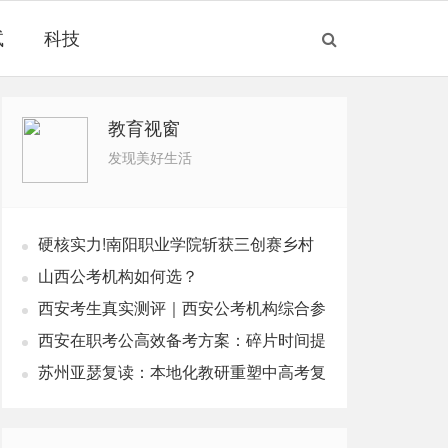
试
科技
教育视窗
发现美好生活
硬核实力!南阳职业学院斩获三创赛乡村
振兴实战赛全国二等奖
山西公考机构如何选？
西安考生真实测评｜西安公考机构综合参
考榜单，本土机构奇点公考
西安在职考公高效备考方案：碎片时间提
分，适配上班族公考培训
苏州亚瑟复读：本地化教研重塑中高考复
读新路径