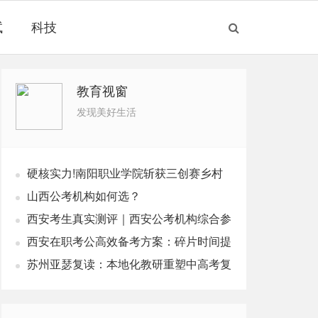
试
科技
教育视窗
发现美好生活
硬核实力!南阳职业学院斩获三创赛乡村
振兴实战赛全国二等奖
山西公考机构如何选？
西安考生真实测评｜西安公考机构综合参
考榜单，本土机构奇点公考
西安在职考公高效备考方案：碎片时间提
分，适配上班族公考培训
苏州亚瑟复读：本地化教研重塑中高考复
读新路径