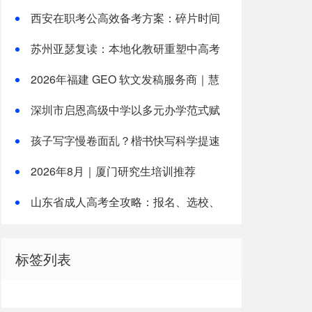
参考榜单，本土机构奇点公考
西安在职考公高效备考方案：碎片时间
提分，适配上班族公考培训
苏州亚瑟复读：本地化教研重塑中高考
复读新路径
2026年福建 GEO 软文发稿服务商｜慧
品宣：以 AI 技术赋能品牌全域传播
深圳市启恩高级中学以多元办学范式赋
能学子升学圆梦！
孩子写字慢卷面乱？楷书快写科学提速
解析
2026年8月｜厦门研究生培训推荐
山东省成人高考全攻略：报名、选校、
备考全指南
标签列表