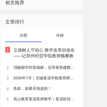
相关推荐
文章排行
月榜
年榜
1
立德树人守初心 教学改革担使命
——记郑州经贸学院教师魏攀教
书育人事迹
2
消融都市邻里隔阂，旧享家搭建数字化桥梁，打通公益帮扶与社区需
3
2026年7月｜无锡复读学校推荐榜深度解析
4
鱼糕，就要买地道的！
5
高山教育复读双师教学｜复读阶段如何高效利用学习时间