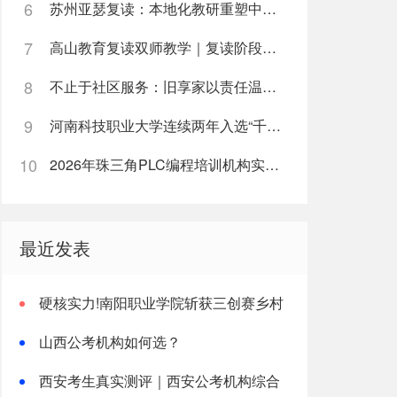
6
苏州亚瑟复读：本地化教研重塑中高考复读新路径
7
高山教育复读双师教学｜复读阶段如何高效利用每日学习时间
8
不止于社区服务：旧享家以责任温度筑牢民生底色
9
河南科技职业大学连续两年入选“千团万人推普强国行”全国重点团队
10
2026年珠三角PLC编程培训机构实战能力榜单
最近发表
硬核实力!南阳职业学院斩获三创赛乡村
振兴实战赛全国二等奖
山西公考机构如何选？
西安考生真实测评｜西安公考机构综合