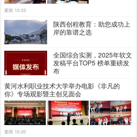
要闻
10-23
陕西创程教育：助您成功上
岸的靠谱之选
全国综合实测，2025年软文
发稿平台TOP5 榜单重磅发
布
黄河水利职业技术大学举办电影《非凡的
你》专场观影暨主创见面会
要闻
10-20